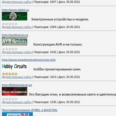
Дружественные сайты
|
Переходов:
1847
|
Дата:
25.05.2011
http://www.labkit.ru
Электронные устройства и модели.
Дружественные сайты
|
Переходов:
2284
|
Дата:
25.05.2011
http://avrdevices.ru
Конструкции AVR и не только.
Дружественные сайты
|
Переходов:
1542
|
Дата:
25.05.2011
http://www.bowdenshobbycircuits.info
Хобби проектирования схем.
Дружественные сайты
|
Переходов:
1813
|
Дата:
25.05.2011
http://lightportal.at.ua
Это бегущие огни, и всевозможные свето и цветомуз
Дружественные сайты
|
Переходов:
1236
|
Дата:
25.05.2011
Программирование ATMEL в BASCOM.