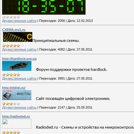
Дружественные сайты
|
Переходов:
2056
|
Дата:
12.02.2013
CXEMA.my1.ru
Принципиальные схемы.
Дружественные сайты
|
Переходов:
4082
|
Дата:
27.05.2011
http://hardlock.org.ua
Форум поддержки проектов hardlock.
Дружественные сайты
|
Переходов:
3991
|
Дата:
27.05.2011
http://eldigi.ru/
Сайт посвящён цифровой электронике.
Дружественные сайты
|
Переходов:
2147
|
Дата:
25.05.2011
http://radioded.ru
Radioded.ru - Схемы и устройства на микроконтрол