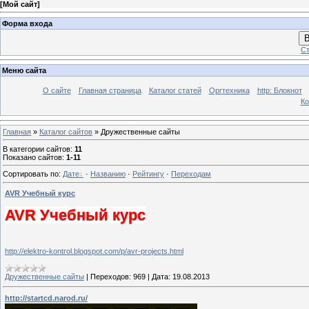
[
Мой сайт
]
Форма входа
В
Ст
Меню сайта
О сайте
Главная страница
Каталог статей
Оргтехника
http: Блокнот
Ко
Главная
»
Каталог сайтов
» Дружественные сайты
В категории сайтов
:
11
Показано сайтов
:
1-11
Сортировать по
:
Дате
·
Названию
·
Рейтингу
·
Переходам
AVR Учебный курс
AVR Учебный курс
http://elektro-kontrol.blogspot.com/p/avr-projects.html
Дружественные сайты
|
Переходов:
969
|
Дата:
19.08.2013
http://startcd.narod.ru/