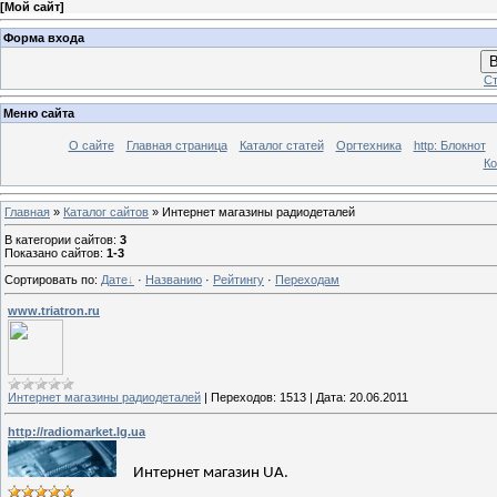
[
Мой сайт
]
Форма входа
В
Ст
Меню сайта
О сайте
Главная страница
Каталог статей
Оргтехника
http: Блокнот
Ко
Главная
»
Каталог сайтов
» Интернет магазины радиодеталей
В категории сайтов
:
3
Показано сайтов
:
1-3
Сортировать по
:
Дате
·
Названию
·
Рейтингу
·
Переходам
www.triatron.ru
Интернет магазины радиодеталей
|
Переходов:
1513
|
Дата:
20.06.2011
http://radiomarket.lg.ua
Интернет магазин
UA.